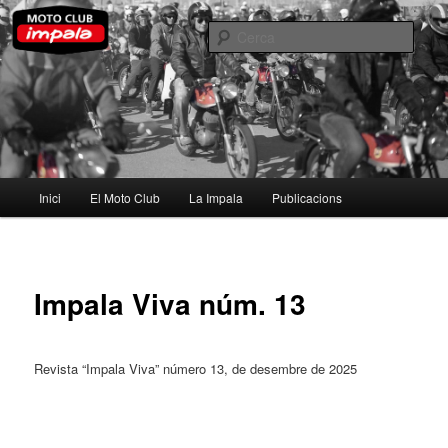
Aneu
al
Cerca
contingut
principal
Moto Club Impala
Menú
Inici
El Moto Club
La Impala
Publicacions
principal
Impala Viva núm. 13
Revista “Impala Viva” número 13, de desembre de 2025