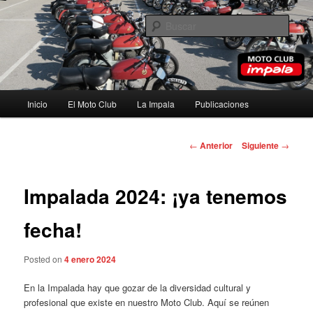
Ir
al
Busc
contenido
principal
Moto Club Impala
Menú
Inicio
El Moto Club
La Impala
Publicaciones
principal
Navegación
←
Anterior
Siguiente
→
de
entradas
Impalada 2024: ¡ya tenemos
fecha!
Posted on
4 enero 2024
En la Impalada hay que gozar de la diversidad cultural y
profesional que existe en nuestro Moto Club. Aquí se reúnen