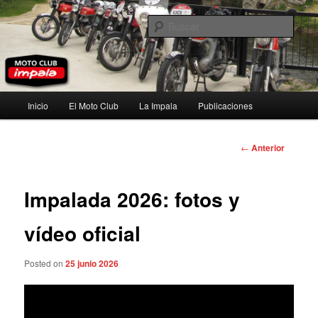
Ir
al
Busc
contenido
principal
Moto Club Impala
Menú
Inicio
El Moto Club
La Impala
Publicaciones
principal
Navegación
←
Anterior
de
entradas
Impalada 2026: fotos y
vídeo oficial
Posted on
25 junio 2026