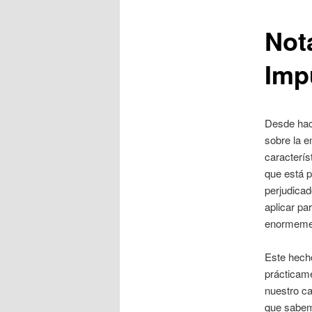
Not
Imp
Desde hac
sobre la e
caracterís
que está p
perjudicad
aplicar pa
enormeme
Este hecho
prácticame
nuestro ca
que sabem