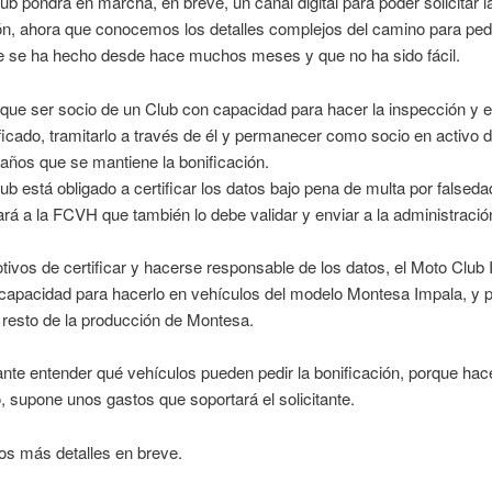
ub pondrá en marcha, en breve, un canal digital para poder solicitar l
ón, ahora que conocemos los detalles complejos del camino para pedi
ue se ha hecho desde hace muchos meses y que no ha sido fácil.
que ser socio de un Club con capacidad para hacer la inspección y em
ificado, tramitarlo a través de él y permanecer como socio en activo d
 años que se mantiene la bonificación.
lub está obligado a certificar los datos bajo pena de multa por falsedad
ará a la FCVH que también lo debe validar y enviar a la administració
tivos de certificar y hacerse responsable de los datos, el Moto Club
 capacidad para hacerlo en vehículos del modelo Montesa Impala, y 
l resto de la producción de Montesa.
nte entender qué vehículos pueden pedir la bonificación, porque hace
 supone unos gastos que soportará el solicitante.
s más detalles en breve.