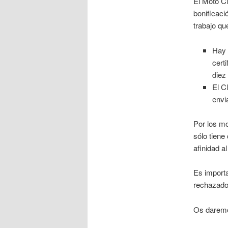
El Moto Cl
bonificaci
trabajo q
Hay 
cert
diez
El C
envi
Por los mo
sólo tiene
afinidad a
Es importa
rechazado,
Os daremo