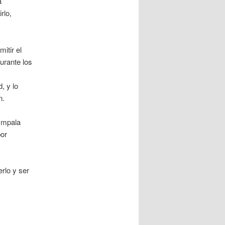
a
rlo,
itir el
urante los
, y lo
n.
 Impala
por
rlo y ser