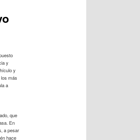
entradas
vo
puesto
cia y
hículo y
, los más
la a
sado, que
tasa. En
, a pesar
ién hace