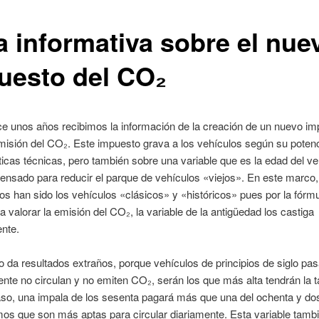
a informativa sobre el nue
uesto del CO₂
e unos años recibimos la información de la creación de un nuevo im
misión del CO₂. Este impuesto grava a los vehículos según su poten
ticas técnicas, pero también sobre una variable que es la edad del ve
ensado para reducir el parque de vehículos «viejos». En este marco
os han sido los vehículos «clásicos» y «históricos» pues por la fórmu
ra valorar la emisión del CO₂, la variable de la antigüedad los castiga
nte.
 da resultados extraños, porque vehículos de principios de siglo pa
nte no circulan y no emiten CO₂, serán los que más alta tendrán la 
so, una impala de los sesenta pagará más que una del ochenta y dos
os que son más aptas para circular diariamente. Esta variable tamb