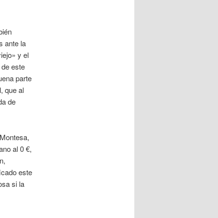
bién
 ante la
iejo» y el
 de este
uena parte
, que al
da de
e Montesa,
no al 0 €,
n,
icado este
sa si la