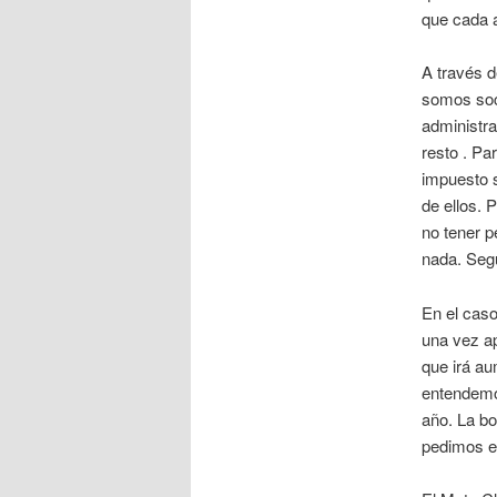
que cada a
A través d
somos soci
administra
resto . Pa
impuesto 
de ellos. 
no tener p
nada. Segu
En el caso
una vez ap
que irá au
entendemo
año. La bo
pedimos e