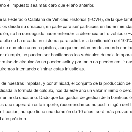
ño el impuesto sea más caro que el año anterior.
e la Federació Catalana de Vehicles Històrics (FCVH), de la que tam
os desde su creación, en parte para ser partícipes en las enmiendas
ción, se ha conseguido hacer entender la diferencia entre vehículo «v
ra ello se ha creado un sistema para solicitar la bonificación del 100%
si se cumplen unos requisitos, aunque no estamos de acuerdo con b
Por ejemplo, no pueden ser bonificados los vehículos de baja temporal
ermiso de circulación no pueden salir y por tanto no pueden emitir na
iremos intentando eliminar estas injusticias.
 de nuestras Impalas, y por afinidad, el conjunto de la producción d
licada la fórmula de cálculo, nos da este año un valor mínimo o cerca
mentando cada año. Dado que los gastos de gestión de la bonificació
s que superarán este importe, recomendamos no pedir ningún certif
nificación, aunque tiene una duración de 10 años, será más provecho
l año próximo.