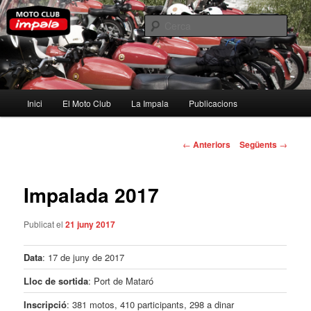
Aneu
al
Cerca
contingut
principal
Moto Club Impala
Menú
Inici
El Moto Club
La Impala
Publicacions
principal
Navegació
←
Anteriors
Següents
→
per
les
entrades
Impalada 2017
Publicat el
21 juny 2017
Data
: 17 de juny de 2017
Lloc de sortida
: Port de Mataró
Inscripció
: 381 motos, 410 participants, 298 a dinar