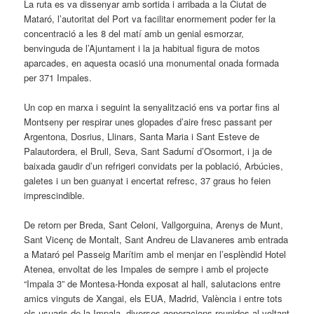
La ruta es va dissenyar amb sortida i arribada a la Ciutat de
Mataró, l’autoritat del Port va facilitar enormement poder fer la
concentració a les 8 del matí amb un genial esmorzar,
benvinguda de l’Ajuntament i la ja habitual figura de motos
aparcades, en aquesta ocasió una monumental onada formada
per 371 Impales.
Un cop en marxa i seguint la senyalització ens va portar fins al
Montseny per respirar unes glopades d’aire fresc passant per
Argentona, Dosrius, Llinars, Santa Maria i Sant Esteve de
Palautordera, el Brull, Seva, Sant Sadurní d’Osormort, i ja de
baixada gaudir d’un refrigeri convidats per la població, Arbúcies,
galetes i un ben guanyat i encertat refresc, 37 graus ho feien
imprescindible.
De retorn per Breda, Sant Celoni, Vallgorguina, Arenys de Munt,
Sant Vicenç de Montalt, Sant Andreu de Llavaneres amb entrada
a Mataró pel Passeig Marítim amb el menjar en l’esplèndid Hotel
Atenea, envoltat de les Impales de sempre i amb el projecte
“Impala 3” de Montesa-Honda exposat al hall, salutacions entre
amics vinguts de Xangai, els EUA, Madrid, València i entre tots
els usuaris de la Impala, diverses generacions reunides al voltant