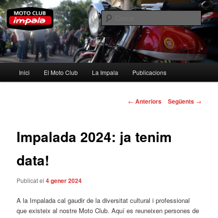
Aneu
al
Cerca
contingut
principal
Moto Club Impala
Menú
Inici
El Moto Club
La Impala
Publicacions
principal
Navegació
←
Anteriors
Següents
→
per
les
entrades
Impalada 2024: ja tenim
data!
Publicat el
4 gener 2024
A la Impalada cal gaudir de la diversitat cultural i professional
que existeix al nostre Moto Club. Aquí es reuneixen persones de