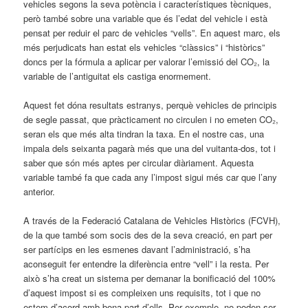
vehicles segons la seva potència i característiques tècniques,
però també sobre una variable que és l’edat del vehicle i està
pensat per reduir el parc de vehicles “vells”. En aquest marc, els
més perjudicats han estat els vehicles “clàssics” i “històrics”
doncs per la fórmula a aplicar per valorar l’emissió del CO₂, la
variable de l’antiguitat els castiga enormement.
Aquest fet dóna resultats estranys, perquè vehicles de principis
de segle passat, que pràcticament no circulen i no emeten CO₂,
seran els que més alta tindran la taxa. En el nostre cas, una
impala dels seixanta pagarà més que una del vuitanta-dos, tot i
saber que són més aptes per circular diàriament. Aquesta
variable també fa que cada any l’impost sigui més car que l’any
anterior.
A través de la Federació Catalana de Vehicles Històrics (FCVH),
de la que també som socis des de la seva creació, en part per
ser partícips en les esmenes davant l’administració, s’ha
aconseguit fer entendre la diferència entre “vell” i la resta. Per
això s’ha creat un sistema per demanar la bonificació del 100%
d’aquest impost si es compleixen uns requisits, tot i que no
estem d’acord amb bona part d’ells. Per exemple, no poden ser