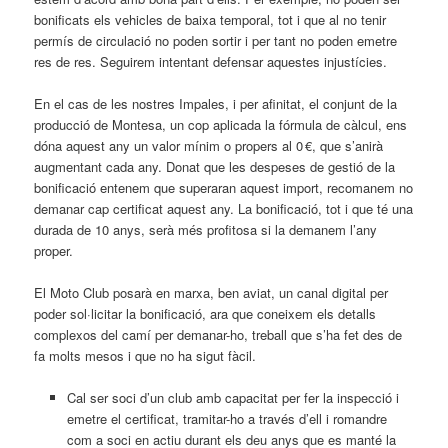
bonificats els vehicles de baixa temporal, tot i que al no tenir
permís de circulació no poden sortir i per tant no poden emetre
res de res. Seguirem intentant defensar aquestes injustícies.
En el cas de les nostres Impales, i per afinitat, el conjunt de la
producció de Montesa, un cop aplicada la fórmula de càlcul, ens
dóna aquest any un valor mínim o propers al 0 €, que s’anirà
augmentant cada any. Donat que les despeses de gestió de la
bonificació entenem que superaran aquest import, recomanem no
demanar cap certificat aquest any. La bonificació, tot i que té una
durada de 10 anys, serà més profitosa si la demanem l’any
proper.
El Moto Club posarà en marxa, ben aviat, un canal digital per
poder sol·licitar la bonificació, ara que coneixem els detalls
complexos del camí per demanar-ho, treball que s’ha fet des de
fa molts mesos i que no ha sigut fàcil.
Cal ser soci d’un club amb capacitat per fer la inspecció i
emetre el certificat, tramitar-ho a través d’ell i romandre
com a soci en actiu durant els deu anys que es manté la