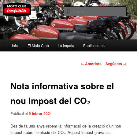
Aneu
al
Cerca
contingut
principal
Moto Club Impala
Menú
Inici
El Moto Club
La Impala
Publicacions
principal
Navegació
←
Anteriors
Següents
→
per
les
entrades
Nota informativa sobre el
nou Impost del CO₂
Publicat el
9 febrer 2021
Des de fa uns anys rebem la informació de la creació d’un nou
impost sobre l’emissió del CO₂. Aquest impost grava als