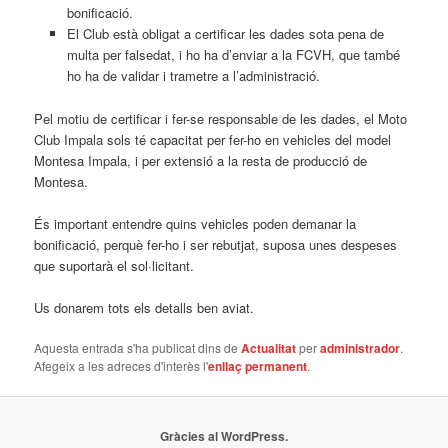
bonificació.
El Club està obligat a certificar les dades sota pena de
multa per falsedat, i ho ha d’enviar a la FCVH, que també
ho ha de validar i trametre a l’administració.
Pel motiu de certificar i fer-se responsable de les dades, el Moto
Club Impala sols té capacitat per fer-ho en vehicles del model
Montesa Impala, i per extensió a la resta de producció de
Montesa.
És important entendre quins vehicles poden demanar la
bonificació, perquè fer-ho i ser rebutjat, suposa unes despeses
que suportarà el sol·licitant.
Us donarem tots els detalls ben aviat.
Aquesta entrada s'ha publicat dins de
Actualitat
per
administrador
.
Afegeix a les adreces d'interès l'
enllaç permanent
.
Gràcies al WordPress.